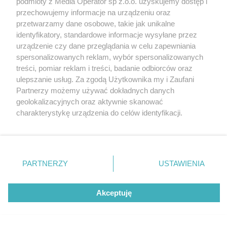
podmioty z Media Operator sp z.o.o. uzyskujemy dostęp i
Współczesnej BWA w Katowicach.
Katowice
przechowujemy informacje na urządzeniu oraz
Gliwice
Zabrze
przetwarzamy dane osobowe, takie jak unikalne
Zagłębie
identyfikatory, standardowe informacje wysyłane przez
urządzenie czy dane przeglądania w celu zapewniania
spersonalizowanych reklam, wybór spersonalizowanych
6 / 10
treści, pomiar reklam i treści, badanie odbiorców oraz
ulepszanie usług. Za zgodą Użytkownika my i Zaufani
06
Partnerzy możemy używać dokładnych danych
geolokalizacyjnych oraz aktywnie skanować
charakterystykę urządzenia do celów identyfikacji.
Ponieważ cenimy Twoją prywatność, prosimy o zgodę na
korzystanie z tych technologii poprzez kliknięcie
„Akceptuję”. Zgoda jest dobrowolna i zawsze możesz ją
zmienić/wycofać klikając przycisk ustawień prywatności
REKLAMA
PARTNERZY
USTAWIENIA
znajdujący się w lewym dolnym rogu strony
. Niektóre
rodzaje przetwarzania danych nie wymagają zgody
użytkownika, ale masz prawo sprzeciwić się takiemu
Akceptuję
przetwarzaniu. Preferencje będą miały zastosowania tylko
na tej witrynie.