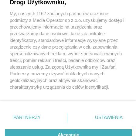
Drogi Użytkowniku,
My, naszych 1162 zaufanych partnerów oraz inne
Wydawca mediów
lokalnych
podmioty z Media Operator sp z.o.o. uzyskujemy dostęp i
przechowujemy informacje na urządzeniu oraz
przetwarzamy dane osobowe, takie jak unikalne
identyfikatory, standardowe informacje wysyłane przez
urządzenie czy dane przeglądania w celu zapewniania
spersonalizowanych reklam, wybór spersonalizowanych
Nie zapomnij
treści, pomiar reklam i treści, badanie odbiorców oraz
zapoznać się z:
polityką prywatności
regulamin korzystania z portali
fot: UM Chorzów
ulepszanie usług. Za zgodą Użytkownika my i Zaufani
Twoje
miasto
Skontakuj się
z nami
Partnerzy możemy używać dokładnych danych
Wandale niszczą Chorzów. Apel o „wykazanie
Piekary Śląskie
Kontakt
geolokalizacyjnych oraz aktywnie skanować
Chorzów
Wydawca
obywatelskiej postawy”
charakterystykę urządzenia do celów identyfikacji.
Tarnowskie Góry
Redakcja
Ruda Śląska
Newsletter
Ponieważ cenimy Twoją prywatność, prosimy o zgodę na
4 / 12
Świętochłowice
Reklama
korzystanie z tych technologii poprzez kliknięcie
Tychy
„Akceptuję”. Zgoda jest dobrowolna i zawsze możesz ją
Bytom
Wandale niszczą Chorzów
Katowice
zmienić/wycofać klikając przycisk ustawień prywatności
PARTNERZY
USTAWIENIA
Gliwice
znajdujący się w lewym dolnym rogu strony
. Niektóre
Zabrze
Zagłębie
rodzaje przetwarzania danych nie wymagają zgody
Niszczenie nasadzeń, dewastacje elementów
użytkownika, ale masz prawo sprzeciwić się takiemu
Akceptuję