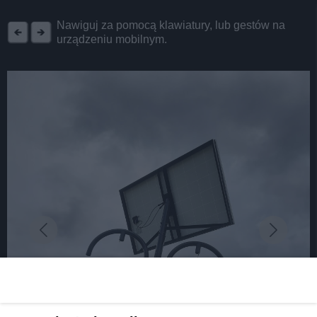
REKLAMA
Nawiguj za pomocą klawiatury, lub gestów na
urządzeniu mobilnym.