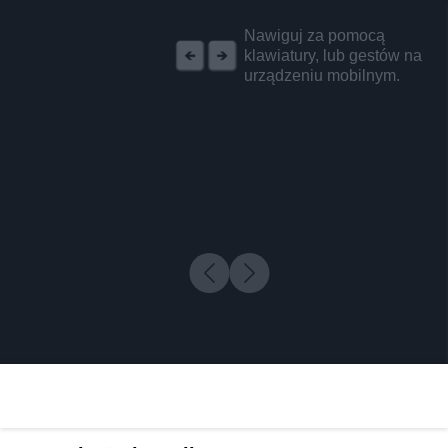
REKLAMA
Nawiguj za pomocą
klawiatury, lub gestów na
urządzeniu mobilnym.