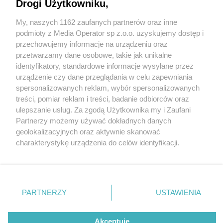
Drogi Użytkowniku,
My, naszych 1162 zaufanych partnerów oraz inne
Wydawca mediów
lokalnych
podmioty z Media Operator sp z.o.o. uzyskujemy dostęp i
przechowujemy informacje na urządzeniu oraz
przetwarzamy dane osobowe, takie jak unikalne
identyfikatory, standardowe informacje wysyłane przez
urządzenie czy dane przeglądania w celu zapewniania
2 / 0
spersonalizowanych reklam, wybór spersonalizowanych
Nie zapomnij
treści, pomiar reklam i treści, badanie odbiorców oraz
zapoznać się z:
polityką prywatności
regulamin korzystania z portali
ulepszanie usług. Za zgodą Użytkownika my i Zaufani
Twoje
miasto
Skontakuj się
z nami
Partnerzy możemy używać dokładnych danych
Piekary Śląskie
Kontakt
geolokalizacyjnych oraz aktywnie skanować
Chorzów
Wydawca
charakterystykę urządzenia do celów identyfikacji.
Tarnowskie Góry
Redakcja
Ruda Śląska
Newsletter
Ponieważ cenimy Twoją prywatność, prosimy o zgodę na
Świętochłowice
Reklama
korzystanie z tych technologii poprzez kliknięcie
Tychy
„Akceptuję”. Zgoda jest dobrowolna i zawsze możesz ją
Bytom
Katowice
zmienić/wycofać klikając przycisk ustawień prywatności
REKLAMA
PARTNERZY
USTAWIENIA
Gliwice
znajdujący się w lewym dolnym rogu strony
. Niektóre
Zabrze
Zagłębie
rodzaje przetwarzania danych nie wymagają zgody
użytkownika, ale masz prawo sprzeciwić się takiemu
Akceptuję