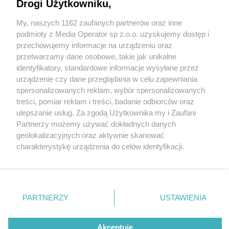
Drogi Użytkowniku,
My, naszych 1162 zaufanych partnerów oraz inne
Wydawca mediów
lokalnych
podmioty z Media Operator sp z.o.o. uzyskujemy dostęp i
przechowujemy informacje na urządzeniu oraz
przetwarzamy dane osobowe, takie jak unikalne
identyfikatory, standardowe informacje wysyłane przez
urządzenie czy dane przeglądania w celu zapewniania
spersonalizowanych reklam, wybór spersonalizowanych
Nie zapomnij
treści, pomiar reklam i treści, badanie odbiorców oraz
zapoznać się z:
polityką prywatności
regulamin korzystania z portali
fot: D. Błażejowski/ŚOZ
ulepszanie usług. Za zgodą Użytkownika my i Zaufani
Twoje
miasto
Skontakuj się
z nami
Partnerzy możemy używać dokładnych danych
W śląskim zoo urodziła się żyrafa. Już trzecia po
Piekary Śląskie
Kontakt
geolokalizacyjnych oraz aktywnie skanować
Chorzów
Wydawca
siedmioletniej przerwie
charakterystykę urządzenia do celów identyfikacji.
Tarnowskie Góry
Redakcja
Ruda Śląska
Newsletter
Ponieważ cenimy Twoją prywatność, prosimy o zgodę na
3 / 3
Świętochłowice
Reklama
korzystanie z tych technologii poprzez kliknięcie
Tychy
„Akceptuję”. Zgoda jest dobrowolna i zawsze możesz ją
Bytom
W śląskim zoo urodziła się
Katowice
zmienić/wycofać klikając przycisk ustawień prywatności
PARTNERZY
USTAWIENIA
Gliwice
żyrafa. Już trzecia po
znajdujący się w lewym dolnym rogu strony
. Niektóre
Zabrze
Zagłębie
rodzaje przetwarzania danych nie wymagają zgody
użytkownika, ale masz prawo sprzeciwić się takiemu
Akceptuję