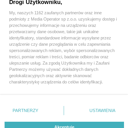
Drogi Użytkowniku,
My, naszych 1162 zaufanych partnerów oraz inne
Wydawca mediów
lokalnych
podmioty z Media Operator sp z.o.o. uzyskujemy dostęp i
przechowujemy informacje na urządzeniu oraz
przetwarzamy dane osobowe, takie jak unikalne
identyfikatory, standardowe informacje wysyłane przez
urządzenie czy dane przeglądania w celu zapewniania
2 / 0
spersonalizowanych reklam, wybór spersonalizowanych
Nie zapomnij
treści, pomiar reklam i treści, badanie odbiorców oraz
zapoznać się z:
polityką prywatności
regulamin korzystania z portali
ulepszanie usług. Za zgodą Użytkownika my i Zaufani
Twoje
miasto
Skontakuj się
z nami
Partnerzy możemy używać dokładnych danych
Piekary Śląskie
Kontakt
geolokalizacyjnych oraz aktywnie skanować
Chorzów
Wydawca
charakterystykę urządzenia do celów identyfikacji.
Tarnowskie Góry
Redakcja
Ruda Śląska
Newsletter
Ponieważ cenimy Twoją prywatność, prosimy o zgodę na
Świętochłowice
Reklama
korzystanie z tych technologii poprzez kliknięcie
Tychy
„Akceptuję”. Zgoda jest dobrowolna i zawsze możesz ją
Bytom
Katowice
zmienić/wycofać klikając przycisk ustawień prywatności
REKLAMA
PARTNERZY
USTAWIENIA
Gliwice
znajdujący się w lewym dolnym rogu strony
. Niektóre
Zabrze
Zagłębie
rodzaje przetwarzania danych nie wymagają zgody
użytkownika, ale masz prawo sprzeciwić się takiemu
Akceptuję