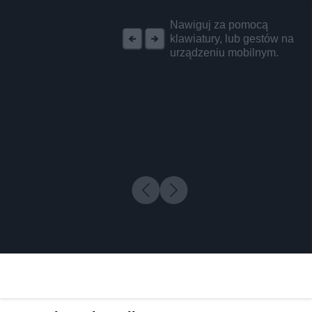
REKLAMA
Nawiguj za pomocą
klawiatury, lub gestów na
urządzeniu mobilnym.