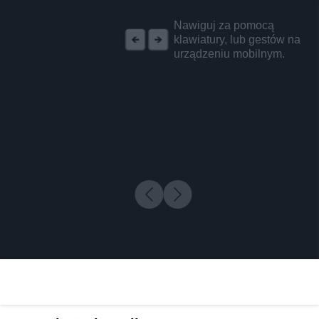
REKLAMA
Nawiguj za pomocą
klawiatury, lub gestów na
urządzeniu mobilnym.