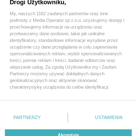
Drogi Użytkowniku,
My, naszych 1162 zaufanych partnerów oraz inne
Wydawca mediów
lokalnych
podmioty z Media Operator sp z.o.o. uzyskujemy dostęp i
przechowujemy informacje na urządzeniu oraz
przetwarzamy dane osobowe, takie jak unikalne
identyfikatory, standardowe informacje wysyłane przez
urządzenie czy dane przeglądania w celu zapewniania
1 / 0
spersonalizowanych reklam, wybór spersonalizowanych
Nie zapomnij
treści, pomiar reklam i treści, badanie odbiorców oraz
zapoznać się z:
polityką prywatności
regulamin korzystania z portali
ulepszanie usług. Za zgodą Użytkownika my i Zaufani
Twoje
miasto
Skontakuj się
z nami
Partnerzy możemy używać dokładnych danych
Piekary Śląskie
Kontakt
geolokalizacyjnych oraz aktywnie skanować
Chorzów
Wydawca
charakterystykę urządzenia do celów identyfikacji.
Tarnowskie Góry
Redakcja
Ruda Śląska
Newsletter
Ponieważ cenimy Twoją prywatność, prosimy o zgodę na
Świętochłowice
Reklama
korzystanie z tych technologii poprzez kliknięcie
Tychy
„Akceptuję”. Zgoda jest dobrowolna i zawsze możesz ją
Bytom
Katowice
zmienić/wycofać klikając przycisk ustawień prywatności
REKLAMA
PARTNERZY
USTAWIENIA
Gliwice
znajdujący się w lewym dolnym rogu strony
. Niektóre
Zabrze
Zagłębie
rodzaje przetwarzania danych nie wymagają zgody
użytkownika, ale masz prawo sprzeciwić się takiemu
Akceptuję