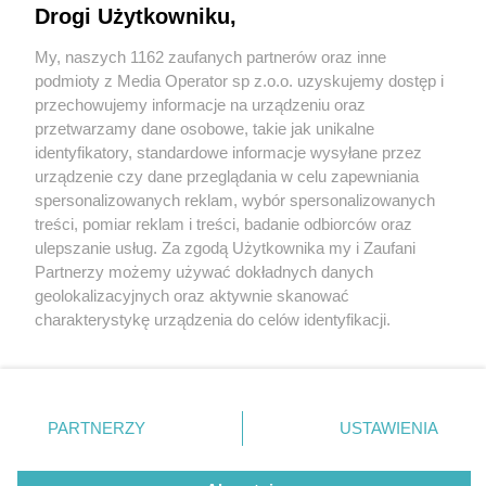
Drogi Użytkowniku,
My, naszych 1162 zaufanych partnerów oraz inne
Wydawca mediów
lokalnych
podmioty z Media Operator sp z.o.o. uzyskujemy dostęp i
przechowujemy informacje na urządzeniu oraz
przetwarzamy dane osobowe, takie jak unikalne
identyfikatory, standardowe informacje wysyłane przez
urządzenie czy dane przeglądania w celu zapewniania
spersonalizowanych reklam, wybór spersonalizowanych
Nie zapomnij
treści, pomiar reklam i treści, badanie odbiorców oraz
zapoznać się z:
polityką prywatności
regulamin korzystania z portali
ulepszanie usług. Za zgodą Użytkownika my i Zaufani
Twoje
miasto
Skontakuj się
z nami
Partnerzy możemy używać dokładnych danych
Piekary Śląskie
Kontakt
geolokalizacyjnych oraz aktywnie skanować
Chorzów
Wydawca
charakterystykę urządzenia do celów identyfikacji.
Tarnowskie Góry
Redakcja
Ruda Śląska
Newsletter
Ponieważ cenimy Twoją prywatność, prosimy o zgodę na
Świętochłowice
Reklama
korzystanie z tych technologii poprzez kliknięcie
Tychy
„Akceptuję”. Zgoda jest dobrowolna i zawsze możesz ją
Bytom
Katowice
zmienić/wycofać klikając przycisk ustawień prywatności
PARTNERZY
USTAWIENIA
Gliwice
znajdujący się w lewym dolnym rogu strony
. Niektóre
Zabrze
Zagłębie
rodzaje przetwarzania danych nie wymagają zgody