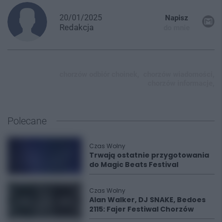
20/01/2025
Napisz
Redakcja
do mnie
chorzów odbiór choinek,
chorzów wiadomości,
chorzów informacje,
Polecane
Czas Wolny
Trwają ostatnie przygotowania
do Magic Beats Festival
Czas Wolny
Alan Walker, DJ SNAKE, Bedoes
2115: Fajer Festiwal Chorzów