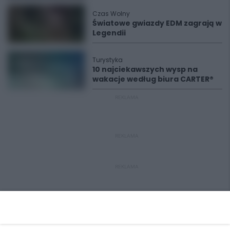
Czas Wolny
Światowe gwiazdy EDM zagrają w
Legendii
Turystyka
10 najciekawszych wysp na
wakacje według biura CARTER®
REKLAMA
REKLAMA
REKLAMA