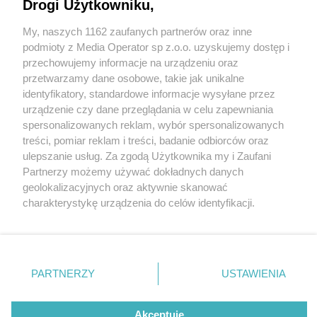
Drogi Użytkowniku,
W Chorzowie podczas akcji „Jednoślad” wpadli
kierowcy osobówek
My, naszych 1162 zaufanych partnerów oraz inne
Wydawca mediów
lokalnych
podmioty z Media Operator sp z.o.o. uzyskujemy dostęp i
przechowujemy informacje na urządzeniu oraz
przetwarzamy dane osobowe, takie jak unikalne
identyfikatory, standardowe informacje wysyłane przez
6 / 6
urządzenie czy dane przeglądania w celu zapewniania
Chorzow policja 4
spersonalizowanych reklam, wybór spersonalizowanych
Nie zapomnij
treści, pomiar reklam i treści, badanie odbiorców oraz
zapoznać się z:
polityką prywatności
regulamin korzystania z portali
ulepszanie usług. Za zgodą Użytkownika my i Zaufani
Twoje
miasto
Skontakuj się
z nami
Partnerzy możemy używać dokładnych danych
Wróć do artykułu:
Piekary Śląskie
Kontakt
geolokalizacyjnych oraz aktywnie skanować
W Chorzowie podczas akcji „Jednoślad” wpadli
Chorzów
Wydawca
kierowcy osobówek
charakterystykę urządzenia do celów identyfikacji.
Tarnowskie Góry
Redakcja
Ruda Śląska
Newsletter
Ponieważ cenimy Twoją prywatność, prosimy o zgodę na
Świętochłowice
Reklama
korzystanie z tych technologii poprzez kliknięcie
Tychy
„Akceptuję”. Zgoda jest dobrowolna i zawsze możesz ją
Bytom
Katowice
zmienić/wycofać klikając przycisk ustawień prywatności
REKLAMA
PARTNERZY
USTAWIENIA
Gliwice
znajdujący się w lewym dolnym rogu strony
. Niektóre
Zabrze
Zagłębie
rodzaje przetwarzania danych nie wymagają zgody
użytkownika, ale masz prawo sprzeciwić się takiemu
Akceptuję