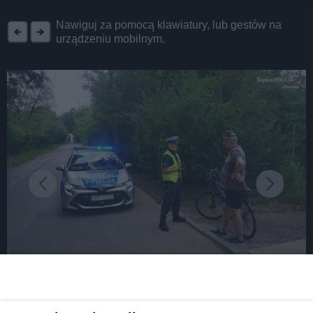
REKLAMA
Nawiguj za pomocą klawiatury, lub gestów na
urządzeniu mobilnym.
fot: