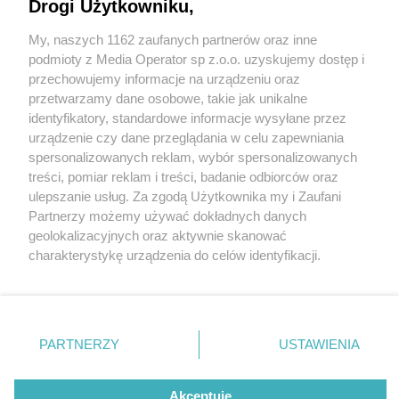
Drogi Użytkowniku,
My, naszych 1162 zaufanych partnerów oraz inne
Wydawca mediów
lokalnych
podmioty z Media Operator sp z.o.o. uzyskujemy dostęp i
przechowujemy informacje na urządzeniu oraz
przetwarzamy dane osobowe, takie jak unikalne
identyfikatory, standardowe informacje wysyłane przez
urządzenie czy dane przeglądania w celu zapewniania
1 / 0
spersonalizowanych reklam, wybór spersonalizowanych
Nie zapomnij
treści, pomiar reklam i treści, badanie odbiorców oraz
zapoznać się z:
polityką prywatności
regulamin korzystania z portali
ulepszanie usług. Za zgodą Użytkownika my i Zaufani
Twoje
miasto
Skontakuj się
z nami
Partnerzy możemy używać dokładnych danych
Piekary Śląskie
Kontakt
geolokalizacyjnych oraz aktywnie skanować
Chorzów
Wydawca
charakterystykę urządzenia do celów identyfikacji.
Tarnowskie Góry
Redakcja
Ruda Śląska
Newsletter
Ponieważ cenimy Twoją prywatność, prosimy o zgodę na
Świętochłowice
Reklama
korzystanie z tych technologii poprzez kliknięcie
Tychy
„Akceptuję”. Zgoda jest dobrowolna i zawsze możesz ją
Bytom
Katowice
zmienić/wycofać klikając przycisk ustawień prywatności
REKLAMA
PARTNERZY
USTAWIENIA
Gliwice
znajdujący się w lewym dolnym rogu strony
. Niektóre
Zabrze
Zagłębie
rodzaje przetwarzania danych nie wymagają zgody
użytkownika, ale masz prawo sprzeciwić się takiemu
Akceptuję