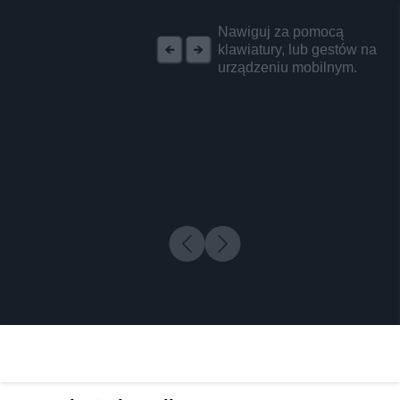
REKLAMA
Nawiguj za pomocą
klawiatury, lub gestów na
urządzeniu mobilnym.