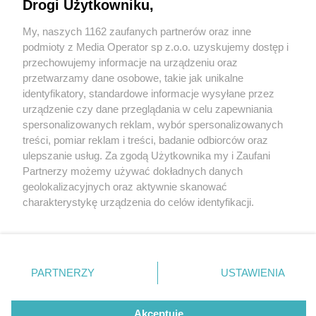
Drogi Użytkowniku,
My, naszych 1162 zaufanych partnerów oraz inne
Wydawca mediów
lokalnych
podmioty z Media Operator sp z.o.o. uzyskujemy dostęp i
przechowujemy informacje na urządzeniu oraz
przetwarzamy dane osobowe, takie jak unikalne
identyfikatory, standardowe informacje wysyłane przez
urządzenie czy dane przeglądania w celu zapewniania
5 / 0
spersonalizowanych reklam, wybór spersonalizowanych
Nie zapomnij
treści, pomiar reklam i treści, badanie odbiorców oraz
zapoznać się z:
polityką prywatności
regulamin korzystania z portali
ulepszanie usług. Za zgodą Użytkownika my i Zaufani
Twoje
miasto
Skontakuj się
z nami
Partnerzy możemy używać dokładnych danych
Piekary Śląskie
Kontakt
geolokalizacyjnych oraz aktywnie skanować
Chorzów
Wydawca
charakterystykę urządzenia do celów identyfikacji.
Tarnowskie Góry
Redakcja
Ruda Śląska
Newsletter
Ponieważ cenimy Twoją prywatność, prosimy o zgodę na
Świętochłowice
Reklama
korzystanie z tych technologii poprzez kliknięcie
Tychy
„Akceptuję”. Zgoda jest dobrowolna i zawsze możesz ją
Bytom
Katowice
zmienić/wycofać klikając przycisk ustawień prywatności
REKLAMA
PARTNERZY
USTAWIENIA
Gliwice
znajdujący się w lewym dolnym rogu strony
. Niektóre
Zabrze
Zagłębie
rodzaje przetwarzania danych nie wymagają zgody
użytkownika, ale masz prawo sprzeciwić się takiemu
Akceptuję