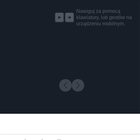
REKLAMA
Nawiguj za pomocą
klawiatury, lub gestów na
urządzeniu mobilnym.