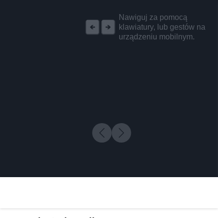
REKLAMA
Nawiguj za pomocą
klawiatury, lub gestów na
urządzeniu mobilnym.