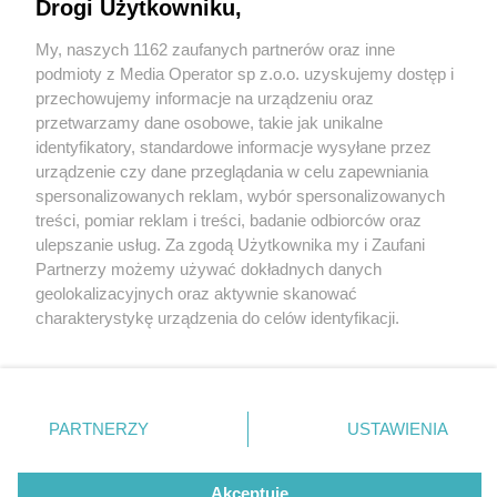
Drogi Użytkowniku,
My, naszych 1162 zaufanych partnerów oraz inne
Wydawca mediów
lokalnych
podmioty z Media Operator sp z.o.o. uzyskujemy dostęp i
przechowujemy informacje na urządzeniu oraz
przetwarzamy dane osobowe, takie jak unikalne
identyfikatory, standardowe informacje wysyłane przez
urządzenie czy dane przeglądania w celu zapewniania
3 / 0
spersonalizowanych reklam, wybór spersonalizowanych
Nie zapomnij
treści, pomiar reklam i treści, badanie odbiorców oraz
zapoznać się z:
polityką prywatności
regulamin korzystania z portali
ulepszanie usług. Za zgodą Użytkownika my i Zaufani
Twoje
miasto
Skontakuj się
z nami
Partnerzy możemy używać dokładnych danych
Piekary Śląskie
Kontakt
geolokalizacyjnych oraz aktywnie skanować
Chorzów
Wydawca
charakterystykę urządzenia do celów identyfikacji.
Tarnowskie Góry
Redakcja
Ruda Śląska
Newsletter
Ponieważ cenimy Twoją prywatność, prosimy o zgodę na
Świętochłowice
Reklama
korzystanie z tych technologii poprzez kliknięcie
Tychy
„Akceptuję”. Zgoda jest dobrowolna i zawsze możesz ją
Bytom
Katowice
zmienić/wycofać klikając przycisk ustawień prywatności
REKLAMA
PARTNERZY
USTAWIENIA
Gliwice
znajdujący się w lewym dolnym rogu strony
. Niektóre
Zabrze
Zagłębie
rodzaje przetwarzania danych nie wymagają zgody
użytkownika, ale masz prawo sprzeciwić się takiemu
Akceptuję