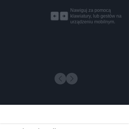
REKLAMA
Nawiguj za pomocą
klawiatury, lub gestów na
urządzeniu mobilnym.