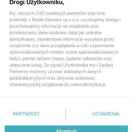
Drogi Użytkowniku,
My, naszych 1162 zaufanych partnerów oraz inne
Wydawca mediów
lokalnych
podmioty z Media Operator sp z.o.o. uzyskujemy dostęp i
przechowujemy informacje na urządzeniu oraz
przetwarzamy dane osobowe, takie jak unikalne
identyfikatory, standardowe informacje wysyłane przez
urządzenie czy dane przeglądania w celu zapewniania
2 / 0
spersonalizowanych reklam, wybór spersonalizowanych
Nie zapomnij
treści, pomiar reklam i treści, badanie odbiorców oraz
zapoznać się z:
polityką prywatności
regulamin korzystania z portali
ulepszanie usług. Za zgodą Użytkownika my i Zaufani
Twoje
miasto
Skontakuj się
z nami
Partnerzy możemy używać dokładnych danych
Piekary Śląskie
Kontakt
geolokalizacyjnych oraz aktywnie skanować
Chorzów
Wydawca
charakterystykę urządzenia do celów identyfikacji.
Tarnowskie Góry
Redakcja
Ruda Śląska
Newsletter
Ponieważ cenimy Twoją prywatność, prosimy o zgodę na
Świętochłowice
Reklama
korzystanie z tych technologii poprzez kliknięcie
Tychy
„Akceptuję”. Zgoda jest dobrowolna i zawsze możesz ją
Bytom
Katowice
zmienić/wycofać klikając przycisk ustawień prywatności
REKLAMA
PARTNERZY
USTAWIENIA
Gliwice
znajdujący się w lewym dolnym rogu strony
. Niektóre
Zabrze
Zagłębie
rodzaje przetwarzania danych nie wymagają zgody
użytkownika, ale masz prawo sprzeciwić się takiemu
Akceptuję