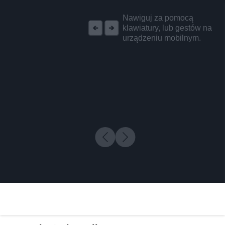
REKLAMA
Nawiguj za pomocą
klawiatury, lub gestów na
urządzeniu mobilnym.