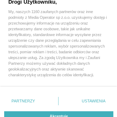
Drogi Użytkowniku,
My, naszych 1160 zaufanych partnerów oraz inne
Wydawca mediów
lokalnych
podmioty z Media Operator sp z.o.o. uzyskujemy dostęp i
przechowujemy informacje na urządzeniu oraz
przetwarzamy dane osobowe, takie jak unikalne
identyfikatory, standardowe informacje wysyłane przez
urządzenie czy dane przeglądania w celu zapewniania
1 / 0
spersonalizowanych reklam, wybór spersonalizowanych
Nie zapomnij
treści, pomiar reklam i treści, badanie odbiorców oraz
zapoznać się z:
polityką prywatności
regulamin korzystania z portali
ulepszanie usług. Za zgodą Użytkownika my i Zaufani
Twoje
miasto
Skontakuj się
z nami
Partnerzy możemy używać dokładnych danych
Piekary Śląskie
Kontakt
geolokalizacyjnych oraz aktywnie skanować
Chorzów
Wydawca
charakterystykę urządzenia do celów identyfikacji.
Tarnowskie Góry
Redakcja
Ruda Śląska
Newsletter
Ponieważ cenimy Twoją prywatność, prosimy o zgodę na
Świętochłowice
Reklama
korzystanie z tych technologii poprzez kliknięcie
Tychy
„Akceptuję”. Zgoda jest dobrowolna i zawsze możesz ją
Bytom
Katowice
zmienić/wycofać klikając przycisk ustawień prywatności
REKLAMA
PARTNERZY
USTAWIENIA
Gliwice
znajdujący się w lewym dolnym rogu strony
. Niektóre
Zabrze
Zagłębie
rodzaje przetwarzania danych nie wymagają zgody
użytkownika, ale masz prawo sprzeciwić się takiemu
Akceptuję