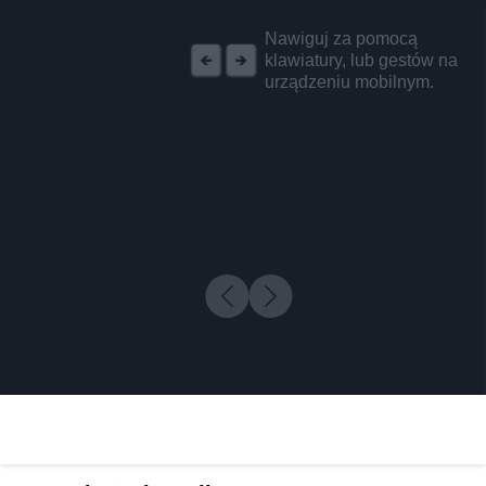
REKLAMA
Nawiguj za pomocą
klawiatury, lub gestów na
urządzeniu mobilnym.