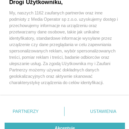
Drogi Użytkowniku,
My, naszych 1162 zaufanych partnerów oraz inne
Wydawca mediów
lokalnych
podmioty z Media Operator sp z.o.o. uzyskujemy dostęp i
przechowujemy informacje na urządzeniu oraz
przetwarzamy dane osobowe, takie jak unikalne
identyfikatory, standardowe informacje wysyłane przez
urządzenie czy dane przeglądania w celu zapewniania
2 / 0
spersonalizowanych reklam, wybór spersonalizowanych
Nie zapomnij
treści, pomiar reklam i treści, badanie odbiorców oraz
zapoznać się z:
polityką prywatności
regulamin korzystania z portali
ulepszanie usług. Za zgodą Użytkownika my i Zaufani
Twoje
miasto
Skontakuj się
z nami
Partnerzy możemy używać dokładnych danych
Piekary Śląskie
Kontakt
geolokalizacyjnych oraz aktywnie skanować
Chorzów
Wydawca
charakterystykę urządzenia do celów identyfikacji.
Tarnowskie Góry
Redakcja
Ruda Śląska
Newsletter
Ponieważ cenimy Twoją prywatność, prosimy o zgodę na
Świętochłowice
Reklama
korzystanie z tych technologii poprzez kliknięcie
Tychy
„Akceptuję”. Zgoda jest dobrowolna i zawsze możesz ją
Bytom
Katowice
zmienić/wycofać klikając przycisk ustawień prywatności
REKLAMA
PARTNERZY
USTAWIENIA
Gliwice
znajdujący się w lewym dolnym rogu strony
. Niektóre
Zabrze
Zagłębie
rodzaje przetwarzania danych nie wymagają zgody
użytkownika, ale masz prawo sprzeciwić się takiemu
Akceptuję