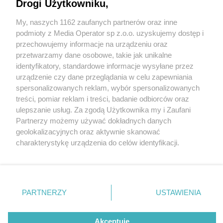
Drogi Użytkowniku,
My, naszych 1162 zaufanych partnerów oraz inne
Wydawca mediów
lokalnych
podmioty z Media Operator sp z.o.o. uzyskujemy dostęp i
przechowujemy informacje na urządzeniu oraz
przetwarzamy dane osobowe, takie jak unikalne
identyfikatory, standardowe informacje wysyłane przez
urządzenie czy dane przeglądania w celu zapewniania
5 / 0
spersonalizowanych reklam, wybór spersonalizowanych
Nie zapomnij
treści, pomiar reklam i treści, badanie odbiorców oraz
zapoznać się z:
polityką prywatności
regulamin korzystania z portali
ulepszanie usług. Za zgodą Użytkownika my i Zaufani
Twoje
miasto
Skontakuj się
z nami
Partnerzy możemy używać dokładnych danych
Piekary Śląskie
Kontakt
geolokalizacyjnych oraz aktywnie skanować
Chorzów
Wydawca
charakterystykę urządzenia do celów identyfikacji.
Tarnowskie Góry
Redakcja
Ruda Śląska
Newsletter
Ponieważ cenimy Twoją prywatność, prosimy o zgodę na
Świętochłowice
Reklama
korzystanie z tych technologii poprzez kliknięcie
Tychy
„Akceptuję”. Zgoda jest dobrowolna i zawsze możesz ją
Bytom
Katowice
zmienić/wycofać klikając przycisk ustawień prywatności
REKLAMA
PARTNERZY
USTAWIENIA
Gliwice
znajdujący się w lewym dolnym rogu strony
. Niektóre
Zabrze
Zagłębie
rodzaje przetwarzania danych nie wymagają zgody
użytkownika, ale masz prawo sprzeciwić się takiemu
Akceptuję