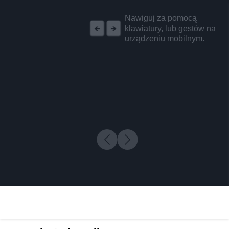
REKLAMA
Nawiguj za pomocą
klawiatury, lub gestów na
urządzeniu mobilnym.