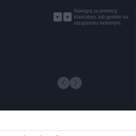
REKLAMA
Nawiguj za pomocą
klawiatury, lub gestów na
urządzeniu mobilnym.