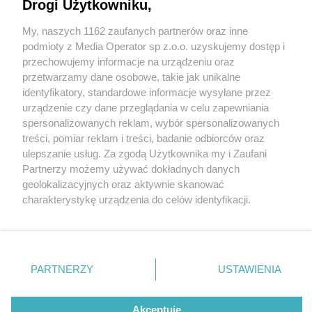
Drogi Użytkowniku,
My, naszych 1162 zaufanych partnerów oraz inne
Wydawca mediów
lokalnych
podmioty z Media Operator sp z.o.o. uzyskujemy dostęp i
przechowujemy informacje na urządzeniu oraz
przetwarzamy dane osobowe, takie jak unikalne
identyfikatory, standardowe informacje wysyłane przez
urządzenie czy dane przeglądania w celu zapewniania
6 / 0
spersonalizowanych reklam, wybór spersonalizowanych
Nie zapomnij
treści, pomiar reklam i treści, badanie odbiorców oraz
zapoznać się z:
polityką prywatności
regulamin korzystania z portali
ulepszanie usług. Za zgodą Użytkownika my i Zaufani
Twoje
miasto
Skontakuj się
z nami
Partnerzy możemy używać dokładnych danych
Piekary Śląskie
Kontakt
geolokalizacyjnych oraz aktywnie skanować
Chorzów
Wydawca
charakterystykę urządzenia do celów identyfikacji.
Tarnowskie Góry
Redakcja
Ruda Śląska
Newsletter
Ponieważ cenimy Twoją prywatność, prosimy o zgodę na
Świętochłowice
Reklama
korzystanie z tych technologii poprzez kliknięcie
Tychy
„Akceptuję”. Zgoda jest dobrowolna i zawsze możesz ją
Bytom
Katowice
zmienić/wycofać klikając przycisk ustawień prywatności
REKLAMA
PARTNERZY
USTAWIENIA
Gliwice
znajdujący się w lewym dolnym rogu strony
. Niektóre
Zabrze
Zagłębie
rodzaje przetwarzania danych nie wymagają zgody
użytkownika, ale masz prawo sprzeciwić się takiemu
Akceptuję