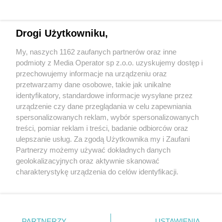
Drogi Użytkowniku,
My, naszych 1162 zaufanych partnerów oraz inne
Wydawca mediów
lokalnych
podmioty z Media Operator sp z.o.o. uzyskujemy dostęp i
przechowujemy informacje na urządzeniu oraz
przetwarzamy dane osobowe, takie jak unikalne
identyfikatory, standardowe informacje wysyłane przez
urządzenie czy dane przeglądania w celu zapewniania
spersonalizowanych reklam, wybór spersonalizowanych
Nie zapomnij
treści, pomiar reklam i treści, badanie odbiorców oraz
zapoznać się z:
polityką prywatności
regulamin korzystania z portali
ulepszanie usług. Za zgodą Użytkownika my i Zaufani
Twoje
miasto
Skontaktuj się
z nami
Partnerzy możemy używać dokładnych danych
Piekary Śląskie
Kontakt
geolokalizacyjnych oraz aktywnie skanować
Chorzów
Wydawca
charakterystykę urządzenia do celów identyfikacji.
Tarnowskie Góry
Redakcja
Ruda Śląska
Newsletter
Ponieważ cenimy Twoją prywatność, prosimy o zgodę na
Świętochłowice
Reklama
korzystanie z tych technologii poprzez kliknięcie
Tychy
„Akceptuję”. Zgoda jest dobrowolna i zawsze możesz ją
Bytom
Katowice
zmienić/wycofać klikając przycisk ustawień prywatności
PARTNERZY
USTAWIENIA
Gliwice