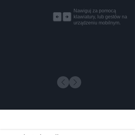
REKLAMA
Nawiguj za pomocą
klawiatury, lub gestów na
urządzeniu mobilnym.