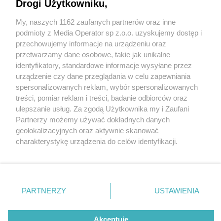
Drogi Użytkowniku,
My, naszych 1162 zaufanych partnerów oraz inne
Wydawca mediów
lokalnych
podmioty z Media Operator sp z.o.o. uzyskujemy dostęp i
przechowujemy informacje na urządzeniu oraz
przetwarzamy dane osobowe, takie jak unikalne
identyfikatory, standardowe informacje wysyłane przez
urządzenie czy dane przeglądania w celu zapewniania
3 / 0
spersonalizowanych reklam, wybór spersonalizowanych
Nie zapomnij
treści, pomiar reklam i treści, badanie odbiorców oraz
zapoznać się z:
polityką prywatności
regulamin korzystania z portali
ulepszanie usług. Za zgodą Użytkownika my i Zaufani
Twoje
miasto
Skontakuj się
z nami
Partnerzy możemy używać dokładnych danych
Piekary Śląskie
Kontakt
geolokalizacyjnych oraz aktywnie skanować
Chorzów
Wydawca
charakterystykę urządzenia do celów identyfikacji.
Tarnowskie Góry
Redakcja
Ruda Śląska
Newsletter
Ponieważ cenimy Twoją prywatność, prosimy o zgodę na
Świętochłowice
Reklama
korzystanie z tych technologii poprzez kliknięcie
Tychy
„Akceptuję”. Zgoda jest dobrowolna i zawsze możesz ją
Bytom
Katowice
zmienić/wycofać klikając przycisk ustawień prywatności
REKLAMA
PARTNERZY
USTAWIENIA
Gliwice
znajdujący się w lewym dolnym rogu strony
. Niektóre
Zabrze
Zagłębie
rodzaje przetwarzania danych nie wymagają zgody
użytkownika, ale masz prawo sprzeciwić się takiemu
Akceptuję