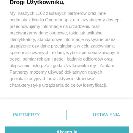
Drogi Użytkowniku,
My, naszych 1162 zaufanych partnerów oraz inne
Wydawca mediów
lokalnych
podmioty z Media Operator sp z.o.o. uzyskujemy dostęp i
przechowujemy informacje na urządzeniu oraz
przetwarzamy dane osobowe, takie jak unikalne
identyfikatory, standardowe informacje wysyłane przez
urządzenie czy dane przeglądania w celu zapewniania
1 / 0
spersonalizowanych reklam, wybór spersonalizowanych
Nie zapomnij
treści, pomiar reklam i treści, badanie odbiorców oraz
zapoznać się z:
polityką prywatności
regulamin korzystania z portali
ulepszanie usług. Za zgodą Użytkownika my i Zaufani
Twoje
miasto
Skontakuj się
z nami
Partnerzy możemy używać dokładnych danych
Piekary Śląskie
Kontakt
geolokalizacyjnych oraz aktywnie skanować
Chorzów
Wydawca
charakterystykę urządzenia do celów identyfikacji.
Tarnowskie Góry
Redakcja
Ruda Śląska
Newsletter
Ponieważ cenimy Twoją prywatność, prosimy o zgodę na
Świętochłowice
Reklama
korzystanie z tych technologii poprzez kliknięcie
Tychy
„Akceptuję”. Zgoda jest dobrowolna i zawsze możesz ją
Bytom
Katowice
zmienić/wycofać klikając przycisk ustawień prywatności
REKLAMA
PARTNERZY
USTAWIENIA
Gliwice
znajdujący się w lewym dolnym rogu strony
. Niektóre
Zabrze
Zagłębie
rodzaje przetwarzania danych nie wymagają zgody
użytkownika, ale masz prawo sprzeciwić się takiemu
Akceptuję