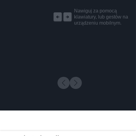
REKLAMA
Nawiguj za pomocą
klawiatury, lub gestów na
urządzeniu mobilnym.