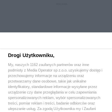
REKLAMA
Drogi Użytkowniku,
My, naszych 1162 zaufanych partnerów oraz inne
Wydawca mediów
lokalnych
podmioty z Media Operator sp z.o.o. uzyskujemy dostęp i
przechowujemy informacje na urządzeniu oraz
przetwarzamy dane osobowe, takie jak unikalne
identyfikatory, standardowe informacje wysyłane przez
urządzenie czy dane przeglądania w celu zapewniania
spersonalizowanych reklam, wybór spersonalizowanych
Nie zapomnij
treści, pomiar reklam i treści, badanie odbiorców oraz
zapoznać się z:
polityką prywatności
regulamin korzystania z portali
ulepszanie usług. Za zgodą Użytkownika my i Zaufani
Twoje
miasto
Skontaktuj się
z nami