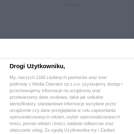
REKLAMA
Drogi Użytkowniku,
My, naszych 1160 zaufanych partnerów oraz inne
Wydawca mediów
lokalnych
podmioty z Media Operator sp z.o.o. uzyskujemy dostęp i
przechowujemy informacje na urządzeniu oraz
przetwarzamy dane osobowe, takie jak unikalne
identyfikatory, standardowe informacje wysyłane przez
urządzenie czy dane przeglądania w celu zapewniania
spersonalizowanych reklam, wybór spersonalizowanych
Nie zapomnij
treści, pomiar reklam i treści, badanie odbiorców oraz
zapoznać się z:
polityką prywatności
regulamin korzystania z portali
ulepszanie usług. Za zgodą Użytkownika my i Zaufani
Twoje
miasto
Skontaktuj się
z nami