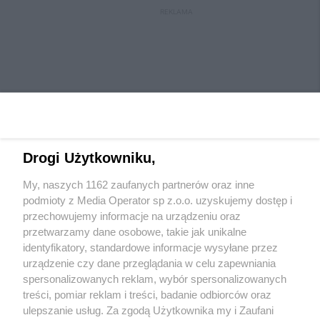
REKLAMA
Drogi Użytkowniku,
My, naszych 1162 zaufanych partnerów oraz inne
Wydawca mediów
lokalnych
podmioty z Media Operator sp z.o.o. uzyskujemy dostęp i
przechowujemy informacje na urządzeniu oraz
przetwarzamy dane osobowe, takie jak unikalne
identyfikatory, standardowe informacje wysyłane przez
urządzenie czy dane przeglądania w celu zapewniania
spersonalizowanych reklam, wybór spersonalizowanych
Nie zapomnij
treści, pomiar reklam i treści, badanie odbiorców oraz
zapoznać się z:
polityką prywatności
regulamin korzystania z portali
ulepszanie usług. Za zgodą Użytkownika my i Zaufani
Twoje
miasto
Skontaktuj się
z nami