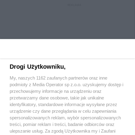
REKLAMA
Drogi Użytkowniku,
My, naszych 1162 zaufanych partnerów oraz inne
Wydawca mediów
lokalnych
podmioty z Media Operator sp z.o.o. uzyskujemy dostęp i
przechowujemy informacje na urządzeniu oraz
przetwarzamy dane osobowe, takie jak unikalne
identyfikatory, standardowe informacje wysyłane przez
urządzenie czy dane przeglądania w celu zapewniania
spersonalizowanych reklam, wybór spersonalizowanych
Nie zapomnij
treści, pomiar reklam i treści, badanie odbiorców oraz
zapoznać się z:
polityką prywatności
regulamin korzystania z portali
ulepszanie usług. Za zgodą Użytkownika my i Zaufani
Twoje
miasto
Skontaktuj się
z nami