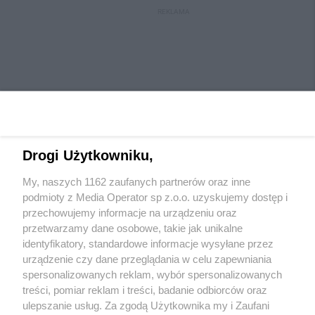
REKLAMA
Drogi Użytkowniku,
My, naszych 1162 zaufanych partnerów oraz inne
Wydawca mediów
lokalnych
podmioty z Media Operator sp z.o.o. uzyskujemy dostęp i
przechowujemy informacje na urządzeniu oraz
przetwarzamy dane osobowe, takie jak unikalne
identyfikatory, standardowe informacje wysyłane przez
urządzenie czy dane przeglądania w celu zapewniania
spersonalizowanych reklam, wybór spersonalizowanych
Nie zapomnij
treści, pomiar reklam i treści, badanie odbiorców oraz
zapoznać się z:
polityką prywatności
regulamin korzystania z portali
ulepszanie usług. Za zgodą Użytkownika my i Zaufani
Twoje
miasto
Skontaktuj się
z nami