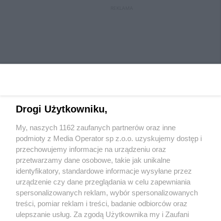
REKLAMA
Drogi Użytkowniku,
My, naszych 1162 zaufanych partnerów oraz inne
Wydawca mediów
lokalnych
podmioty z Media Operator sp z.o.o. uzyskujemy dostęp i
przechowujemy informacje na urządzeniu oraz
przetwarzamy dane osobowe, takie jak unikalne
identyfikatory, standardowe informacje wysyłane przez
urządzenie czy dane przeglądania w celu zapewniania
spersonalizowanych reklam, wybór spersonalizowanych
Nie zapomnij
treści, pomiar reklam i treści, badanie odbiorców oraz
zapoznać się z:
polityką prywatności
regulamin korzystania z portali
ulepszanie usług. Za zgodą Użytkownika my i Zaufani
Twoje
miasto
Skontaktuj się
z nami