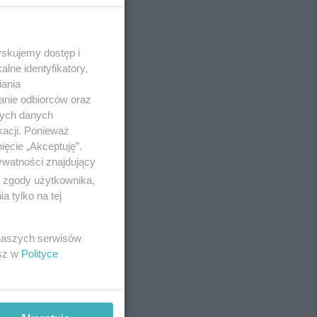
yskujemy dostęp i
REKLAMA
lne identyfikatory,
iania
anie odbiorców oraz
nych danych
kacji. Ponieważ
ięcie „Akceptuję”.
ywatności znajdujący
ą zgody użytkownika,
 tylko na tej
 naszych serwisów
esz w
Polityce