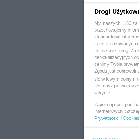
Drogi Użytkow
My, naszych 1160 zau
REKLAMA
przechowujemy informa
standardowe informac
spersonalizowanych re
ulepszanie usług. Za
geolokalizacyjnych or
cenimy Twoją prywatno
Zgoda jest dobrowoln
się w lewym dolnym r
ale masz prawo sprzec
witrynie.
Zapoznaj się z poniż
internetowych. Szcze
Prywatności
i
Cookie