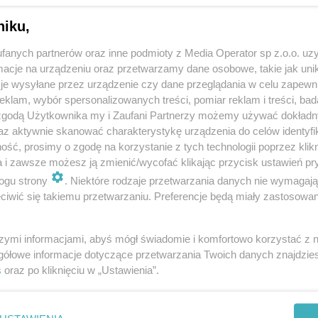
niku,
fanych partnerów oraz inne podmioty z Media Operator sp z.o.o. uz
cje na urządzeniu oraz przetwarzamy dane osobowe, takie jak unika
je wysyłane przez urządzenie czy dane przeglądania w celu zapewn
klam, wybór spersonalizowanych treści, pomiar reklam i treści, bad
 zgodą Użytkownika my i Zaufani Partnerzy możemy używać dokład
az aktywnie skanować charakterystykę urządzenia do celów identyfi
ść, prosimy o zgodę na korzystanie z tych technologii poprzez klikn
a i zawsze możesz ją zmienić/wycofać klikając przycisk ustawień pr
ogu strony
. Niektóre rodzaje przetwarzania danych nie wymagaj
iwić się takiemu przetwarzaniu. Preferencje będą miały zastosowania
szymi informacjami, abyś mógł świadomie i komfortowo korzystać z
gółowe informacje dotyczące przetwarzania Twoich danych znajdzi
s
oraz po kliknięciu w „Ustawienia”.