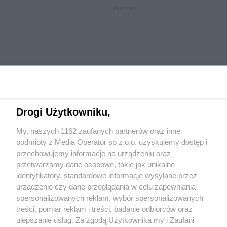
REKLAMA
Drogi Użytkowniku,
My, naszych 1162 zaufanych partnerów oraz inne
Wydawca mediów
lokalnych
podmioty z Media Operator sp z.o.o. uzyskujemy dostęp i
przechowujemy informacje na urządzeniu oraz
przetwarzamy dane osobowe, takie jak unikalne
identyfikatory, standardowe informacje wysyłane przez
urządzenie czy dane przeglądania w celu zapewniania
spersonalizowanych reklam, wybór spersonalizowanych
Nie zapomnij
treści, pomiar reklam i treści, badanie odbiorców oraz
zapoznać się z:
polityką prywatności
regulamin korzystania z portali
ulepszanie usług. Za zgodą Użytkownika my i Zaufani
Twoje
miasto
Skontaktuj się
z nami