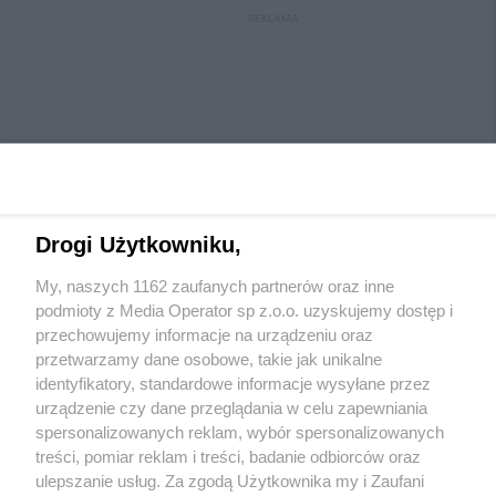
REKLAMA
Drogi Użytkowniku,
My, naszych 1162 zaufanych partnerów oraz inne
Wydawca mediów
lokalnych
podmioty z Media Operator sp z.o.o. uzyskujemy dostęp i
przechowujemy informacje na urządzeniu oraz
przetwarzamy dane osobowe, takie jak unikalne
identyfikatory, standardowe informacje wysyłane przez
urządzenie czy dane przeglądania w celu zapewniania
spersonalizowanych reklam, wybór spersonalizowanych
Nie zapomnij
treści, pomiar reklam i treści, badanie odbiorców oraz
zapoznać się z:
polityką prywatności
regulamin korzystania z portali
ulepszanie usług. Za zgodą Użytkownika my i Zaufani
Twoje
miasto
Skontaktuj się
z nami