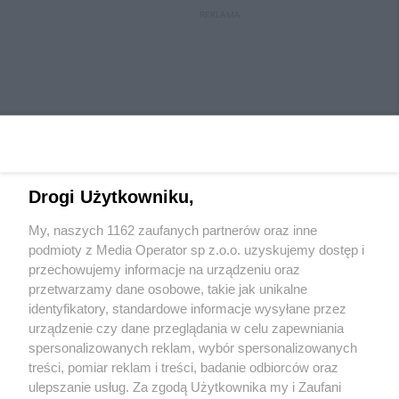
REKLAMA
Drogi Użytkowniku,
My, naszych 1162 zaufanych partnerów oraz inne
Wydawca mediów
lokalnych
podmioty z Media Operator sp z.o.o. uzyskujemy dostęp i
przechowujemy informacje na urządzeniu oraz
przetwarzamy dane osobowe, takie jak unikalne
identyfikatory, standardowe informacje wysyłane przez
urządzenie czy dane przeglądania w celu zapewniania
spersonalizowanych reklam, wybór spersonalizowanych
Nie zapomnij
treści, pomiar reklam i treści, badanie odbiorców oraz
zapoznać się z:
polityką prywatności
regulamin korzystania z portali
ulepszanie usług. Za zgodą Użytkownika my i Zaufani
Twoje
miasto
Skontaktuj się
z nami