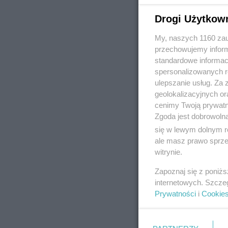
Drogi Użytkow
My, naszych 1160 zau
REKLAMA
przechowujemy informa
standardowe informac
spersonalizowanych re
ulepszanie usług. Za
geolokalizacyjnych or
cenimy Twoją prywatno
Zgoda jest dobrowoln
się w lewym dolnym r
ale masz prawo sprzec
witrynie.
Zapoznaj się z poniż
internetowych. Szcze
Prywatności
i
Cookie