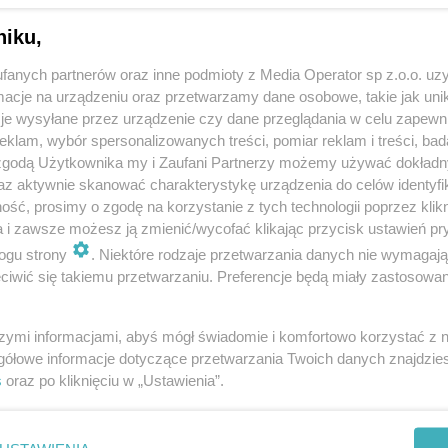
niku,
fanych partnerów oraz inne podmioty z Media Operator sp z.o.o. uz
cje na urządzeniu oraz przetwarzamy dane osobowe, takie jak unika
je wysyłane przez urządzenie czy dane przeglądania w celu zapewn
klam, wybór spersonalizowanych treści, pomiar reklam i treści, bad
 zgodą Użytkownika my i Zaufani Partnerzy możemy używać dokład
az aktywnie skanować charakterystykę urządzenia do celów identyfi
ść, prosimy o zgodę na korzystanie z tych technologii poprzez klikn
a i zawsze możesz ją zmienić/wycofać klikając przycisk ustawień pr
ogu strony
. Niektóre rodzaje przetwarzania danych nie wymagaj
iwić się takiemu przetwarzaniu. Preferencje będą miały zastosowania
szymi informacjami, abyś mógł świadomie i komfortowo korzystać z
gółowe informacje dotyczące przetwarzania Twoich danych znajdzi
s
oraz po kliknięciu w „Ustawienia”.