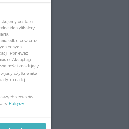
yskujemy dostęp i
REKLAMA
lne identyfikatory,
iania
anie odbiorców oraz
nych danych
kacji. Ponieważ
ięcie „Akceptuję”.
ywatności znajdujący
ą zgody użytkownika,
 tylko na tej
 naszych serwisów
esz w
Polityce