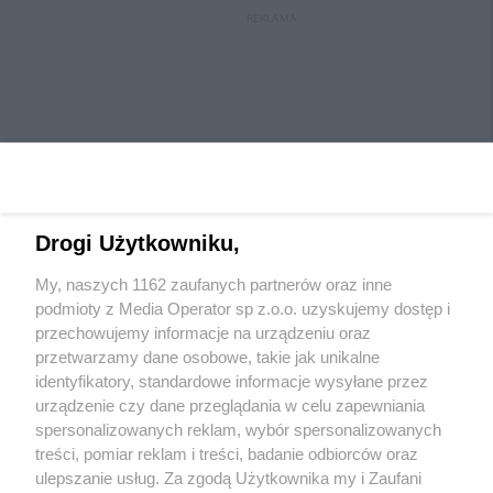
REKLAMA
Drogi Użytkowniku,
My, naszych 1162 zaufanych partnerów oraz inne
Wydawca mediów
lokalnych
podmioty z Media Operator sp z.o.o. uzyskujemy dostęp i
przechowujemy informacje na urządzeniu oraz
przetwarzamy dane osobowe, takie jak unikalne
identyfikatory, standardowe informacje wysyłane przez
urządzenie czy dane przeglądania w celu zapewniania
spersonalizowanych reklam, wybór spersonalizowanych
Nie zapomnij
treści, pomiar reklam i treści, badanie odbiorców oraz
zapoznać się z:
polityką prywatności
regulamin korzystania z portali
ulepszanie usług. Za zgodą Użytkownika my i Zaufani
Twoje
miasto
Skontaktuj się
z nami