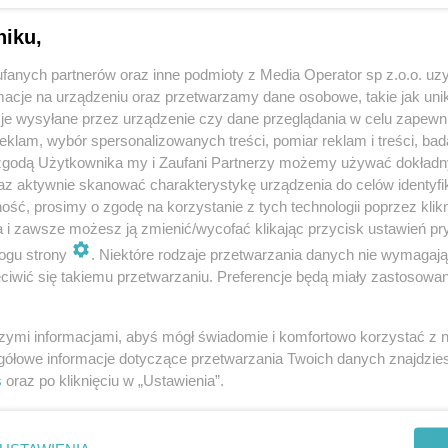
niku,
fanych partnerów oraz inne podmioty z Media Operator sp z.o.o. uz
cje na urządzeniu oraz przetwarzamy dane osobowe, takie jak unika
je wysyłane przez urządzenie czy dane przeglądania w celu zapewn
klam, wybór spersonalizowanych treści, pomiar reklam i treści, bad
 zgodą Użytkownika my i Zaufani Partnerzy możemy używać dokład
az aktywnie skanować charakterystykę urządzenia do celów identyfi
ść, prosimy o zgodę na korzystanie z tych technologii poprzez klikn
a i zawsze możesz ją zmienić/wycofać klikając przycisk ustawień pr
ogu strony
. Niektóre rodzaje przetwarzania danych nie wymagaj
iwić się takiemu przetwarzaniu. Preferencje będą miały zastosowania
szymi informacjami, abyś mógł świadomie i komfortowo korzystać z
gółowe informacje dotyczące przetwarzania Twoich danych znajdzi
s
oraz po kliknięciu w „Ustawienia”.