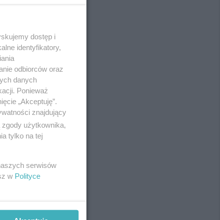
yskujemy dostęp i
REKLAMA
lne identyfikatory,
iania
anie odbiorców oraz
nych danych
kacji. Ponieważ
ięcie „Akceptuję”.
ywatności znajdujący
ą zgody użytkownika,
 tylko na tej
 naszych serwisów
esz w
Polityce