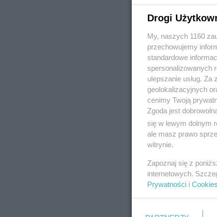
Drogi Użytkow
My, naszych 1160 zau
REKLAMA
przechowujemy informa
standardowe informac
spersonalizowanych re
ulepszanie usług. Za
geolokalizacyjnych or
cenimy Twoją prywatno
Zgoda jest dobrowoln
się w lewym dolnym r
ale masz prawo sprzec
witrynie.
Zapoznaj się z poniż
internetowych. Szcze
Prywatności
i
Cookie