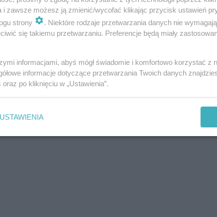
a i zawsze możesz ją zmienić/wycofać klikając przycisk ustawień pr
ogu strony
. Niektóre rodzaje przetwarzania danych nie wymagaj
iwić się takiemu przetwarzaniu. Preferencje będą miały zastosowania
szymi informacjami, abyś mógł świadomie i komfortowo korzystać z
gółowe informacje dotyczące przetwarzania Twoich danych znajdzi
s
oraz po kliknięciu w „Ustawienia”.
USTAWIENIA