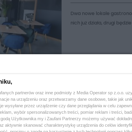
Dwa nowe lokale gastrono
nich już działa, drugi będz
niku,
fanych partnerów oraz inne podmioty z Media Operator sp z.o.o. uz
cje na urządzeniu oraz przetwarzamy dane osobowe, takie jak unika
je wysyłane przez urządzenie czy dane przeglądania w celu zapewn
klam, wybór spersonalizowanych treści, pomiar reklam i treści, bad
 zgodą Użytkownika my i Zaufani Partnerzy możemy używać dokład
az aktywnie skanować charakterystykę urządzenia do celów identyfi
ść, prosimy o zgodę na korzystanie z tych technologii poprzez klikn