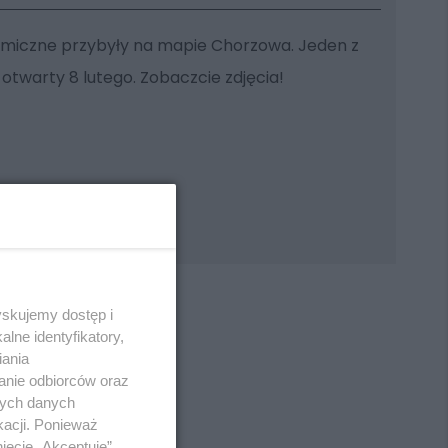
miczne przybyły na mapie Chorzowa. Jeden z
ie otwarty 8 lutego. Zobaczcie zdjęcia!
yskujemy dostęp i
lne identyfikatory,
iania
anie odbiorców oraz
REKLAMA
nych danych
kacji. Ponieważ
ięcie „Akceptuję”.