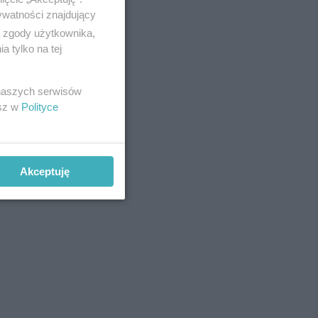
ywatności znajdujący
ą zgody użytkownika,
 tylko na tej
REKLAMA
 naszych serwisów
esz w
Polityce
Akceptuję