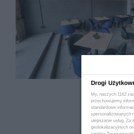
Drogi Użytkow
My, naszych 1162 zau
przechowujemy informa
standardowe informac
spersonalizowanych re
REKLAMA
ulepszanie usług. Za
geolokalizacyjnych or
cenimy Twoją prywatno