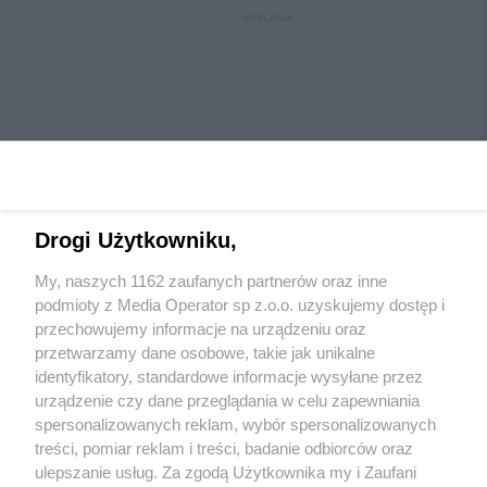
REKLAMA
Drogi Użytkowniku,
My, naszych 1162 zaufanych partnerów oraz inne
Wydawca mediów
lokalnych
podmioty z Media Operator sp z.o.o. uzyskujemy dostęp i
przechowujemy informacje na urządzeniu oraz
przetwarzamy dane osobowe, takie jak unikalne
identyfikatory, standardowe informacje wysyłane przez
urządzenie czy dane przeglądania w celu zapewniania
spersonalizowanych reklam, wybór spersonalizowanych
Nie zapomnij
treści, pomiar reklam i treści, badanie odbiorców oraz
zapoznać się z:
polityką prywatności
regulamin korzystania z portali
ulepszanie usług. Za zgodą Użytkownika my i Zaufani
Twoje
miasto
Skontaktuj się
z nami