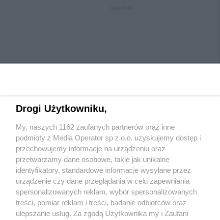
REKLAMA
Drogi Użytkowniku,
My, naszych 1162 zaufanych partnerów oraz inne
Wydawca mediów
lokalnych
podmioty z Media Operator sp z.o.o. uzyskujemy dostęp i
przechowujemy informacje na urządzeniu oraz
przetwarzamy dane osobowe, takie jak unikalne
identyfikatory, standardowe informacje wysyłane przez
urządzenie czy dane przeglądania w celu zapewniania
spersonalizowanych reklam, wybór spersonalizowanych
Nie zapomnij
treści, pomiar reklam i treści, badanie odbiorców oraz
zapoznać się z:
polityką prywatności
regulamin korzystania z portali
ulepszanie usług. Za zgodą Użytkownika my i Zaufani
Twoje
miasto
Skontaktuj się
z nami