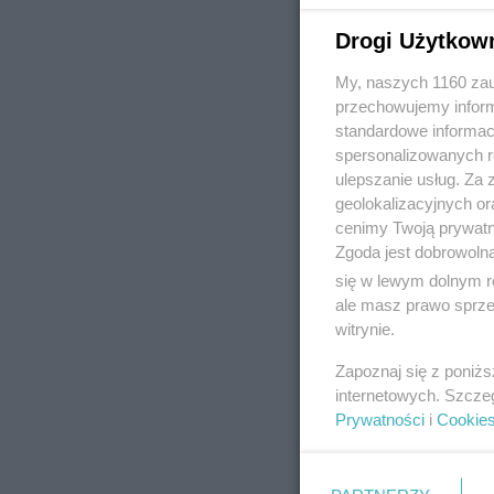
Drogi Użytkow
My, naszych 1160 zau
REKLAMA
przechowujemy informa
standardowe informac
spersonalizowanych re
ulepszanie usług. Za
geolokalizacyjnych or
cenimy Twoją prywatno
Zgoda jest dobrowoln
się w lewym dolnym r
ale masz prawo sprzec
witrynie.
Zapoznaj się z poniż
internetowych. Szcze
Prywatności
i
Cookie