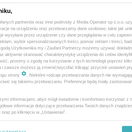
niku,
fanych partnerów oraz inne podmioty z Media Operator sp z.o.o. uz
cje na urządzeniu oraz przetwarzamy dane osobowe, takie jak unika
je wysyłane przez urządzenie czy dane przeglądania w celu zapewn
klam, wybór spersonalizowanych treści, pomiar reklam i treści, bad
 zgodą Użytkownika my i Zaufani Partnerzy możemy używać dokład
az aktywnie skanować charakterystykę urządzenia do celów identyfi
ść, prosimy o zgodę na korzystanie z tych technologii poprzez klikn
a i zawsze możesz ją zmienić/wycofać klikając przycisk ustawień pr
ogu strony
. Niektóre rodzaje przetwarzania danych nie wymagaj
iwić się takiemu przetwarzaniu. Preferencje będą miały zastosowania
szymi informacjami, abyś mógł świadomie i komfortowo korzystać z
gółowe informacje dotyczące przetwarzania Twoich danych znajdzi
s
oraz po kliknięciu w „Ustawienia”.