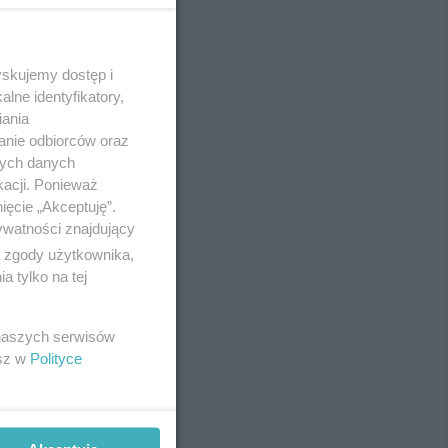
yskujemy dostęp i
REKLAMA
lne identyfikatory,
iania
anie odbiorców oraz
nych danych
kacji. Ponieważ
ięcie „Akceptuję”.
ywatności znajdujący
ą zgody użytkownika,
 tylko na tej
 naszych serwisów
esz w
Polityce