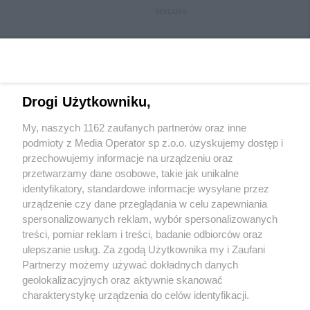
REKLAMA
Drogi Użytkowniku,
My, naszych 1162 zaufanych partnerów oraz inne
podmioty z Media Operator sp z.o.o. uzyskujemy dostęp i
przechowujemy informacje na urządzeniu oraz
przetwarzamy dane osobowe, takie jak unikalne
Wydawca mediów
lokalnych
identyfikatory, standardowe informacje wysyłane przez
urządzenie czy dane przeglądania w celu zapewniania
spersonalizowanych reklam, wybór spersonalizowanych
treści, pomiar reklam i treści, badanie odbiorców oraz
ulepszanie usług. Za zgodą Użytkownika my i Zaufani
Partnerzy możemy używać dokładnych danych
geolokalizacyjnych oraz aktywnie skanować
Nie zapomnij
zapoznać się z:
polityką prywatności
regulamin korzystania z portali
charakterystykę urządzenia do celów identyfikacji.
Twoje
miasto
Skontaktuj się
z nami
Ponieważ cenimy Twoją prywatność, prosimy o zgodę na