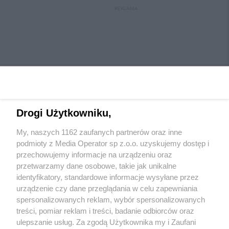
REKLAMA
Drogi Użytkowniku,
My, naszych 1162 zaufanych partnerów oraz inne
Wydawca mediów
lokalnych
podmioty z Media Operator sp z.o.o. uzyskujemy dostęp i
przechowujemy informacje na urządzeniu oraz
przetwarzamy dane osobowe, takie jak unikalne
identyfikatory, standardowe informacje wysyłane przez
urządzenie czy dane przeglądania w celu zapewniania
spersonalizowanych reklam, wybór spersonalizowanych
Nie zapomnij
treści, pomiar reklam i treści, badanie odbiorców oraz
zapoznać się z:
polityką prywatności
regulamin korzystania z portali
ulepszanie usług. Za zgodą Użytkownika my i Zaufani
Twoje
miasto
Skontaktuj się
z nami