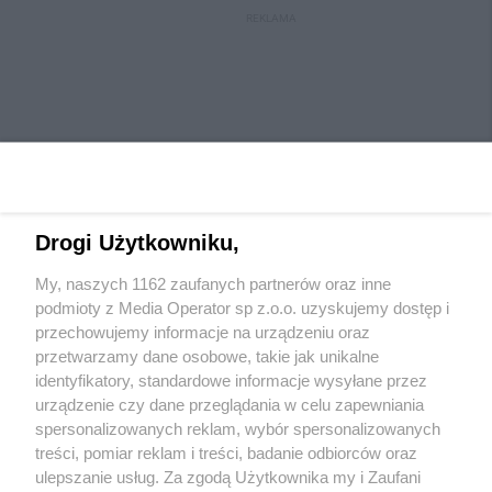
REKLAMA
Drogi Użytkowniku,
My, naszych 1162 zaufanych partnerów oraz inne
Wydawca mediów
lokalnych
podmioty z Media Operator sp z.o.o. uzyskujemy dostęp i
przechowujemy informacje na urządzeniu oraz
przetwarzamy dane osobowe, takie jak unikalne
identyfikatory, standardowe informacje wysyłane przez
urządzenie czy dane przeglądania w celu zapewniania
spersonalizowanych reklam, wybór spersonalizowanych
Nie zapomnij
treści, pomiar reklam i treści, badanie odbiorców oraz
zapoznać się z:
polityką prywatności
regulamin korzystania z portali
ulepszanie usług. Za zgodą Użytkownika my i Zaufani
Twoje
miasto
Skontaktuj się
z nami