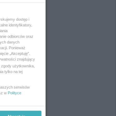
yskujemy dostęp i
REKLAMA
lne identyfikatory,
iania
anie odbiorców oraz
nych danych
kacji. Ponieważ
ięcie „Akceptuję”.
ywatności znajdujący
ą zgody użytkownika,
 tylko na tej
 naszych serwisów
esz w
Polityce