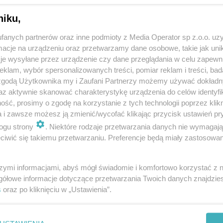
niku,
fanych partnerów oraz inne podmioty z Media Operator sp z.o.o. uz
cje na urządzeniu oraz przetwarzamy dane osobowe, takie jak unika
je wysyłane przez urządzenie czy dane przeglądania w celu zapewn
klam, wybór spersonalizowanych treści, pomiar reklam i treści, bad
 zgodą Użytkownika my i Zaufani Partnerzy możemy używać dokład
az aktywnie skanować charakterystykę urządzenia do celów identyfi
ść, prosimy o zgodę na korzystanie z tych technologii poprzez klikn
a i zawsze możesz ją zmienić/wycofać klikając przycisk ustawień pr
ogu strony
. Niektóre rodzaje przetwarzania danych nie wymagaj
iwić się takiemu przetwarzaniu. Preferencje będą miały zastosowania
szymi informacjami, abyś mógł świadomie i komfortowo korzystać z
gółowe informacje dotyczące przetwarzania Twoich danych znajdzi
s
oraz po kliknięciu w „Ustawienia”.