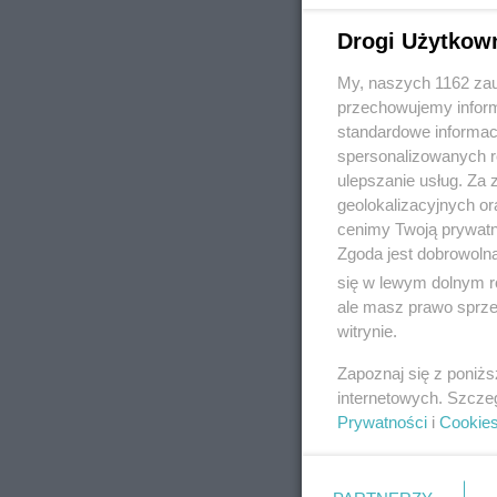
Drogi Użytkow
My, naszych 1162 zau
REKLAMA
przechowujemy informa
standardowe informac
spersonalizowanych re
ulepszanie usług. Za
geolokalizacyjnych or
cenimy Twoją prywatno
Zgoda jest dobrowoln
się w lewym dolnym r
ale masz prawo sprzec
witrynie.
Zapoznaj się z poniż
internetowych. Szcze
Prywatności
i
Cookie