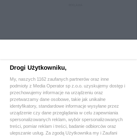
REKLAMA
Drogi Użytkowniku,
My, naszych 1162 zaufanych partnerów oraz inne
Wydawca mediów
lokalnych
podmioty z Media Operator sp z.o.o. uzyskujemy dostęp i
przechowujemy informacje na urządzeniu oraz
przetwarzamy dane osobowe, takie jak unikalne
identyfikatory, standardowe informacje wysyłane przez
urządzenie czy dane przeglądania w celu zapewniania
spersonalizowanych reklam, wybór spersonalizowanych
Nie zapomnij
treści, pomiar reklam i treści, badanie odbiorców oraz
zapoznać się z:
polityką prywatności
regulamin korzystania z portali
ulepszanie usług. Za zgodą Użytkownika my i Zaufani
Twoje
miasto
Skontaktuj się
z nami