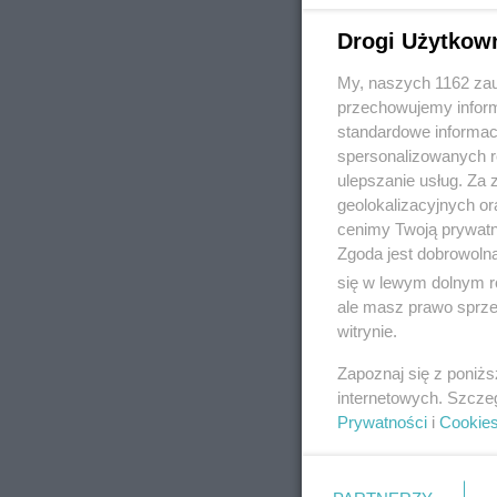
Drogi Użytkow
My, naszych 1162 zau
REKLAMA
przechowujemy informa
standardowe informac
spersonalizowanych re
ulepszanie usług. Za
geolokalizacyjnych or
cenimy Twoją prywatno
Zgoda jest dobrowoln
się w lewym dolnym r
ale masz prawo sprzec
witrynie.
Zapoznaj się z poniż
internetowych. Szcze
Prywatności
i
Cookie