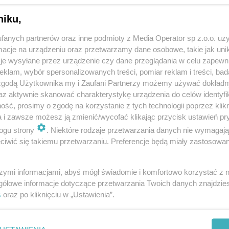
niku,
fanych partnerów oraz inne podmioty z Media Operator sp z.o.o. uz
cje na urządzeniu oraz przetwarzamy dane osobowe, takie jak unika
je wysyłane przez urządzenie czy dane przeglądania w celu zapewn
klam, wybór spersonalizowanych treści, pomiar reklam i treści, bad
 zgodą Użytkownika my i Zaufani Partnerzy możemy używać dokład
az aktywnie skanować charakterystykę urządzenia do celów identyfi
ść, prosimy o zgodę na korzystanie z tych technologii poprzez klikn
a i zawsze możesz ją zmienić/wycofać klikając przycisk ustawień pr
ogu strony
. Niektóre rodzaje przetwarzania danych nie wymagaj
iwić się takiemu przetwarzaniu. Preferencje będą miały zastosowania
szymi informacjami, abyś mógł świadomie i komfortowo korzystać z
gółowe informacje dotyczące przetwarzania Twoich danych znajdzi
s
oraz po kliknięciu w „Ustawienia”.