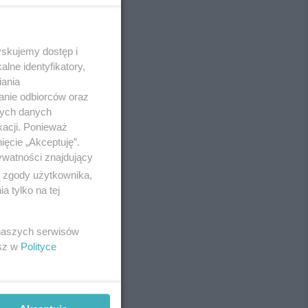
yskujemy dostęp i
REKLAMA
lne identyfikatory,
iania
anie odbiorców oraz
nych danych
kacji. Ponieważ
ięcie „Akceptuję”.
ywatności znajdujący
ą zgody użytkownika,
 tylko na tej
 naszych serwisów
esz w
Polityce