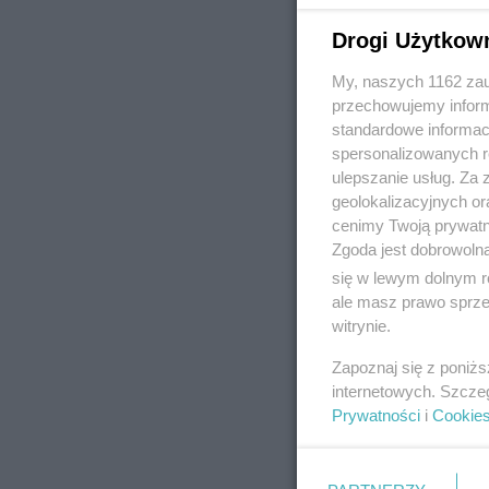
Drogi Użytkow
My, naszych 1162 zau
REKLAMA
przechowujemy informa
standardowe informac
spersonalizowanych re
ulepszanie usług. Za
geolokalizacyjnych or
cenimy Twoją prywatno
Zgoda jest dobrowoln
się w lewym dolnym r
ale masz prawo sprzec
witrynie.
Zapoznaj się z poniż
internetowych. Szcze
Prywatności
i
Cookie