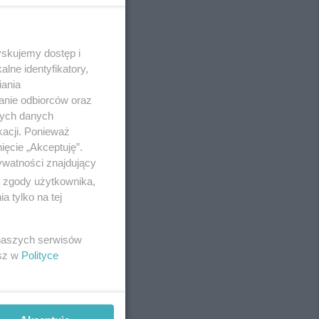
yskujemy dostęp i
REKLAMA
lne identyfikatory,
iania
anie odbiorców oraz
nych danych
kacji. Ponieważ
ięcie „Akceptuję”.
ywatności znajdujący
ą zgody użytkownika,
 tylko na tej
 naszych serwisów
esz w
Polityce