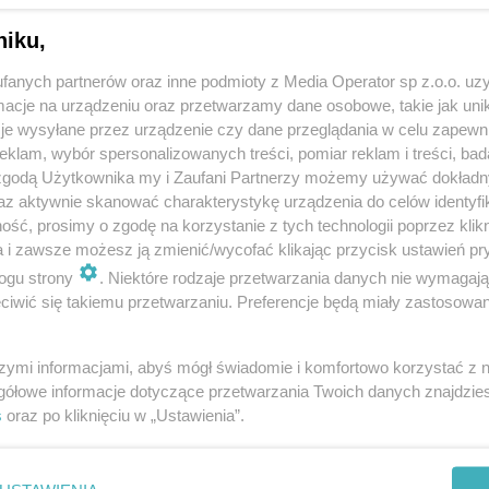
niku,
fanych partnerów oraz inne podmioty z Media Operator sp z.o.o. uz
cje na urządzeniu oraz przetwarzamy dane osobowe, takie jak unika
je wysyłane przez urządzenie czy dane przeglądania w celu zapewn
klam, wybór spersonalizowanych treści, pomiar reklam i treści, bad
 zgodą Użytkownika my i Zaufani Partnerzy możemy używać dokład
az aktywnie skanować charakterystykę urządzenia do celów identyfi
ść, prosimy o zgodę na korzystanie z tych technologii poprzez klikn
a i zawsze możesz ją zmienić/wycofać klikając przycisk ustawień pr
ogu strony
. Niektóre rodzaje przetwarzania danych nie wymagaj
iwić się takiemu przetwarzaniu. Preferencje będą miały zastosowania
szymi informacjami, abyś mógł świadomie i komfortowo korzystać z
gółowe informacje dotyczące przetwarzania Twoich danych znajdzi
s
oraz po kliknięciu w „Ustawienia”.