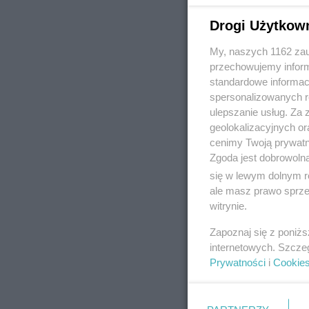
Drogi Użytkow
My, naszych 1162 zau
REKLAMA
przechowujemy informa
standardowe informac
spersonalizowanych re
ulepszanie usług. Za
geolokalizacyjnych or
cenimy Twoją prywatno
Zgoda jest dobrowoln
się w lewym dolnym r
ale masz prawo sprzec
witrynie.
Zapoznaj się z poniż
internetowych. Szcze
Prywatności
i
Cookie