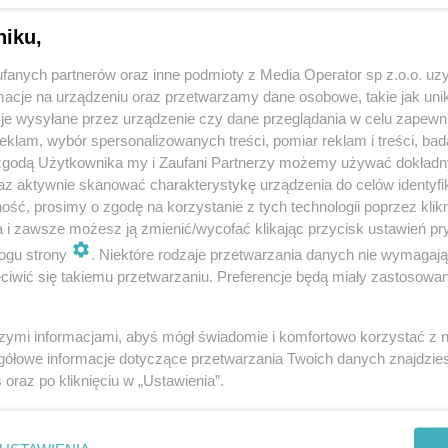
niku,
fanych partnerów oraz inne podmioty z Media Operator sp z.o.o. uz
cje na urządzeniu oraz przetwarzamy dane osobowe, takie jak unika
je wysyłane przez urządzenie czy dane przeglądania w celu zapewn
klam, wybór spersonalizowanych treści, pomiar reklam i treści, bad
 zgodą Użytkownika my i Zaufani Partnerzy możemy używać dokład
az aktywnie skanować charakterystykę urządzenia do celów identyfi
ść, prosimy o zgodę na korzystanie z tych technologii poprzez klikn
a i zawsze możesz ją zmienić/wycofać klikając przycisk ustawień pr
ogu strony
. Niektóre rodzaje przetwarzania danych nie wymagaj
iwić się takiemu przetwarzaniu. Preferencje będą miały zastosowania
szymi informacjami, abyś mógł świadomie i komfortowo korzystać z
gółowe informacje dotyczące przetwarzania Twoich danych znajdzi
s
oraz po kliknięciu w „Ustawienia”.