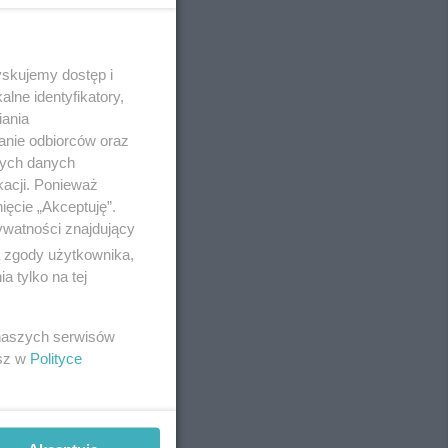
yskujemy dostęp i
REKLAMA
lne identyfikatory,
iania
anie odbiorców oraz
nych danych
kacji. Ponieważ
ięcie „Akceptuję”.
ywatności znajdujący
ą zgody użytkownika,
 tylko na tej
 naszych serwisów
esz w
Polityce