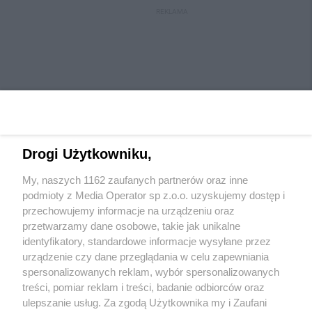
REKLAMA
Drogi Użytkowniku,
My, naszych 1162 zaufanych partnerów oraz inne
Wydawca mediów
lokalnych
podmioty z Media Operator sp z.o.o. uzyskujemy dostęp i
przechowujemy informacje na urządzeniu oraz
przetwarzamy dane osobowe, takie jak unikalne
identyfikatory, standardowe informacje wysyłane przez
urządzenie czy dane przeglądania w celu zapewniania
spersonalizowanych reklam, wybór spersonalizowanych
Nie zapomnij
treści, pomiar reklam i treści, badanie odbiorców oraz
zapoznać się z:
polityką prywatności
regulamin korzystania z portali
ulepszanie usług. Za zgodą Użytkownika my i Zaufani
Twoje
miasto
Skontaktuj się
z nami