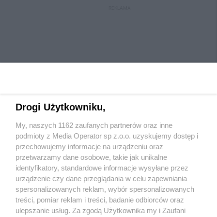
REKLAMA
Drogi Użytkowniku,
My, naszych 1162 zaufanych partnerów oraz inne
Wydawca mediów
lokalnych
podmioty z Media Operator sp z.o.o. uzyskujemy dostęp i
przechowujemy informacje na urządzeniu oraz
przetwarzamy dane osobowe, takie jak unikalne
identyfikatory, standardowe informacje wysyłane przez
urządzenie czy dane przeglądania w celu zapewniania
spersonalizowanych reklam, wybór spersonalizowanych
Nie zapomnij
treści, pomiar reklam i treści, badanie odbiorców oraz
zapoznać się z:
polityką prywatności
regulamin korzystania z portali
ulepszanie usług. Za zgodą Użytkownika my i Zaufani
Twoje
miasto
Skontaktuj się
z nami