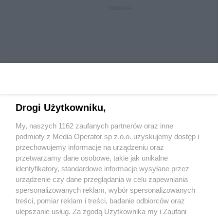
REKLAMA
Drogi Użytkowniku,
My, naszych 1162 zaufanych partnerów oraz inne
Wydawca mediów
lokalnych
podmioty z Media Operator sp z.o.o. uzyskujemy dostęp i
przechowujemy informacje na urządzeniu oraz
przetwarzamy dane osobowe, takie jak unikalne
identyfikatory, standardowe informacje wysyłane przez
urządzenie czy dane przeglądania w celu zapewniania
spersonalizowanych reklam, wybór spersonalizowanych
Nie zapomnij
treści, pomiar reklam i treści, badanie odbiorców oraz
zapoznać się z:
polityką prywatności
regulamin korzystania z portali
ulepszanie usług. Za zgodą Użytkownika my i Zaufani
Twoje
miasto
Skontaktuj się
z nami