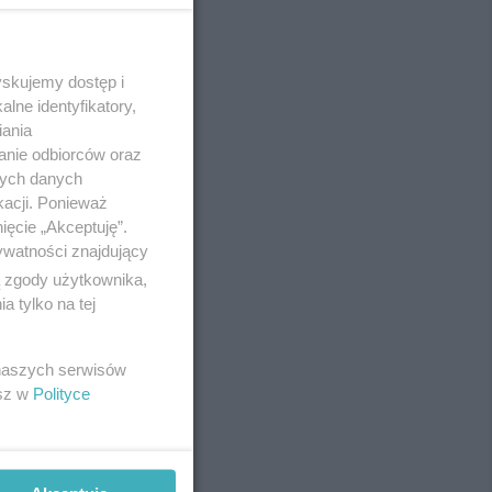
yskujemy dostęp i
REKLAMA
lne identyfikatory,
iania
anie odbiorców oraz
nych danych
kacji. Ponieważ
ięcie „Akceptuję”.
ywatności znajdujący
ą zgody użytkownika,
 tylko na tej
 naszych serwisów
esz w
Polityce