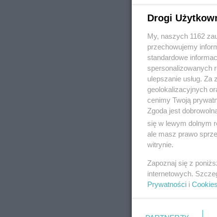
Drogi Użytkow
My, naszych 1162 zau
REKLAMA
przechowujemy informa
standardowe informac
spersonalizowanych re
ulepszanie usług. Za
geolokalizacyjnych or
cenimy Twoją prywatno
Zgoda jest dobrowoln
się w lewym dolnym r
ale masz prawo sprzec
witrynie.
Zapoznaj się z poniż
internetowych. Szcze
Prywatności
i
Cookie