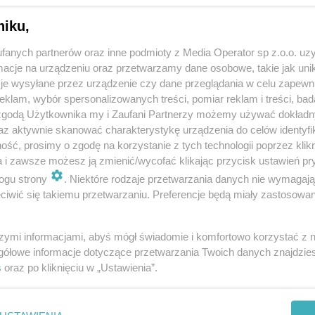
niku,
fanych partnerów oraz inne podmioty z Media Operator sp z.o.o. uz
cje na urządzeniu oraz przetwarzamy dane osobowe, takie jak unika
je wysyłane przez urządzenie czy dane przeglądania w celu zapewn
klam, wybór spersonalizowanych treści, pomiar reklam i treści, bad
 zgodą Użytkownika my i Zaufani Partnerzy możemy używać dokład
az aktywnie skanować charakterystykę urządzenia do celów identyfi
ść, prosimy o zgodę na korzystanie z tych technologii poprzez klikn
a i zawsze możesz ją zmienić/wycofać klikając przycisk ustawień pr
ogu strony
. Niektóre rodzaje przetwarzania danych nie wymagaj
iwić się takiemu przetwarzaniu. Preferencje będą miały zastosowania
szymi informacjami, abyś mógł świadomie i komfortowo korzystać z
gółowe informacje dotyczące przetwarzania Twoich danych znajdzi
s
oraz po kliknięciu w „Ustawienia”.