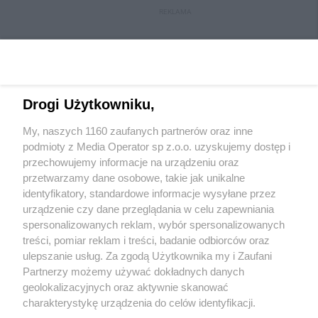
REKLAMA
Drogi Użytkowniku,
My, naszych 1160 zaufanych partnerów oraz inne
podmioty z Media Operator sp z.o.o. uzyskujemy dostęp i
przechowujemy informacje na urządzeniu oraz
przetwarzamy dane osobowe, takie jak unikalne
Wydawca mediów
lokalnych
identyfikatory, standardowe informacje wysyłane przez
urządzenie czy dane przeglądania w celu zapewniania
spersonalizowanych reklam, wybór spersonalizowanych
treści, pomiar reklam i treści, badanie odbiorców oraz
ulepszanie usług. Za zgodą Użytkownika my i Zaufani
Partnerzy możemy używać dokładnych danych
geolokalizacyjnych oraz aktywnie skanować
Nie zapomnij
zapoznać się z:
polityką prywatności
regulamin korzystania z portali
charakterystykę urządzenia do celów identyfikacji.
Twoje
miasto
Skontaktuj się
z nami
Ponieważ cenimy Twoją prywatność, prosimy o zgodę na