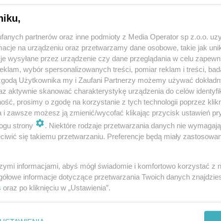
niku,
fanych partnerów oraz inne podmioty z Media Operator sp z.o.o. uz
cje na urządzeniu oraz przetwarzamy dane osobowe, takie jak unika
je wysyłane przez urządzenie czy dane przeglądania w celu zapewn
klam, wybór spersonalizowanych treści, pomiar reklam i treści, bad
 zgodą Użytkownika my i Zaufani Partnerzy możemy używać dokład
az aktywnie skanować charakterystykę urządzenia do celów identyfi
ść, prosimy o zgodę na korzystanie z tych technologii poprzez klikn
a i zawsze możesz ją zmienić/wycofać klikając przycisk ustawień pr
ogu strony
. Niektóre rodzaje przetwarzania danych nie wymagaj
iwić się takiemu przetwarzaniu. Preferencje będą miały zastosowania
szymi informacjami, abyś mógł świadomie i komfortowo korzystać z
gółowe informacje dotyczące przetwarzania Twoich danych znajdzi
s
oraz po kliknięciu w „Ustawienia”.