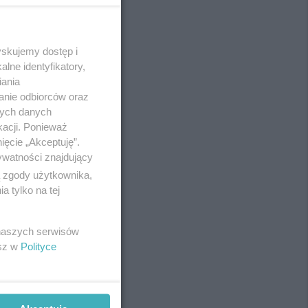
yskujemy dostęp i
REKLAMA
lne identyfikatory,
iania
anie odbiorców oraz
nych danych
kacji. Ponieważ
ięcie „Akceptuję”.
ywatności znajdujący
ą zgody użytkownika,
 tylko na tej
 naszych serwisów
esz w
Polityce