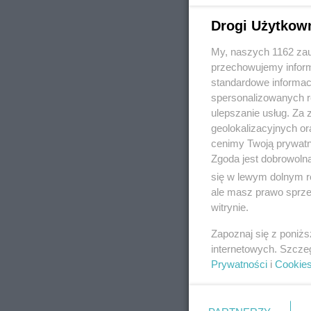
Drogi Użytkow
My, naszych 1162 zau
REKLAMA
przechowujemy informa
standardowe informac
spersonalizowanych re
ulepszanie usług. Za
geolokalizacyjnych or
cenimy Twoją prywatno
Zgoda jest dobrowoln
się w lewym dolnym r
ale masz prawo sprzec
witrynie.
Zapoznaj się z poniż
internetowych. Szcze
Prywatności
i
Cookie